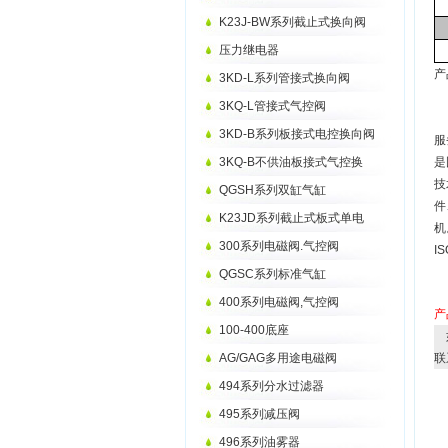
K23J-BW系列截止式换向阀
压力继电器
产
3KD-L系列管接式换向阀
3KQ-L管接式气控阀
3KD-B系列板接式电控换向阀
服
3KQ-B不供油板接式气控换
是
技
QGSH系列双缸气缸
件
K23JD系列截止式板式单电
机
300系列电磁阀.气控阀
I
QGSC系列标准气缸
400系列电磁阀,气控阀
产
100-400底座
AG/GAG多用途电磁阀
联
494系列分水过滤器
495系列减压阀
496系列油雾器