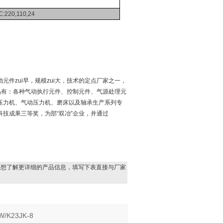
:220,110,24
件zui早，规模zui大，技术的定点厂家之一，
有：各种气动执行元件、控制元件、气源处理元
压力机、气动压力机、磨床以及轴承生产系列专
技成果三等奖，为部“双冶”企业，并通过
，想了解更详细的产品信息，填写下表直接与厂家