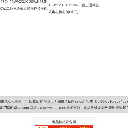
K23JK-25W/K23JK-20W/K23JK-
10W/K23JD-15TW/二位三通截止
40W/二位三通截止式气控换向阀
式电磁换向阀(常开)
总厂） 版权所有 地址：无锡市清扬路99-524号 电话：86-0510-85745374/8575
0175391@qq.com
网址：www.wxqdjt.com 技术支持：
食品机械设备网
管理登陆
IC
食品机械设备网