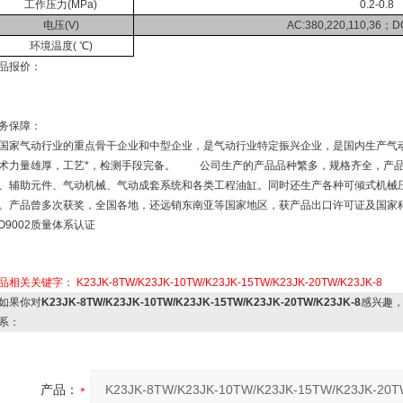
工作压力(MPa)
0.2-0.8
电压(V)
AC:380,220,110,36；DC
环境温度( ℃)
品报价：
务保障：
国家气动行业的重点骨干企业和中型企业，是气动行业特定振兴企业，是国内生产气动元
术力量雄厚，工艺*，检测手段完备。 公司生产的产品品种繁多，规格齐全，产品
、辅助元件、气动机械、气动成套系统和各类工程油缸。同时还生产各种可倾式机械
。产品曾多次获奖，全国各地，还远销东南亚等国家地区，获产品出口许可证及国家科
SO9002质量体系认证
品相关关键字：
K23JK-8TW/K23JK-10TW/K23JK-15TW/K23JK-20TW/K23JK-8
如果你对
K23JK-8TW/K23JK-10TW/K23JK-15TW/K23JK-20TW/K23JK-8
感兴趣
系：
产品：