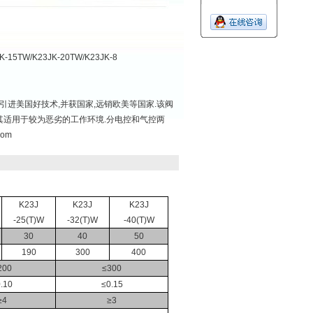
K-15TW/K23JK-20TW/K23JK-8
引进美国好技术,并获国家,远销欧美等国家.该阀
尤其适用于较为恶劣的工作环境.分电控和气控两
com
K23J
K23J
K23J
-25(T)W
-32(T)W
-40(T)W
30
40
50
190
300
400
200
≤300
.10
≤0.15
≥4
≥3