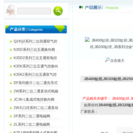
Q24Q2系列二位四通双气控
K35D系列三位五通换向阀
K35D2系列三位五通双电控
点击放大
K35K系列三位五通气控换向
K35K2系列三位五通双气控
JB400缸径,JB320缸径,JB2
DF系列膜片二位二通先导式
2W系列二位二通直动式电磁
产品相关关键字：
JB400缸径
J
JC3K-L集成式电控换向阀
如果你对
JB400缸径,JB320
2W大口径系列二位二通直动
厂家联系：
2P系列二位二通电磁阀
2L系列二位二通电磁阀
K25J-BW系列截止式换向阀