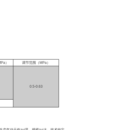
MPa）
调节范围（MPa）
0.5-0.63
气动元件zui早，规模zui大，技术的定