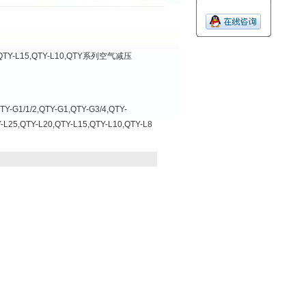
20,QTY-L15,QTY-L10,QTY系列空气减压
1/1/2,QTY-G1,QTY-G3/4,QTY-
Y-L25,QTY-L20,QTY-L15,QTY-L10,QTY-L8