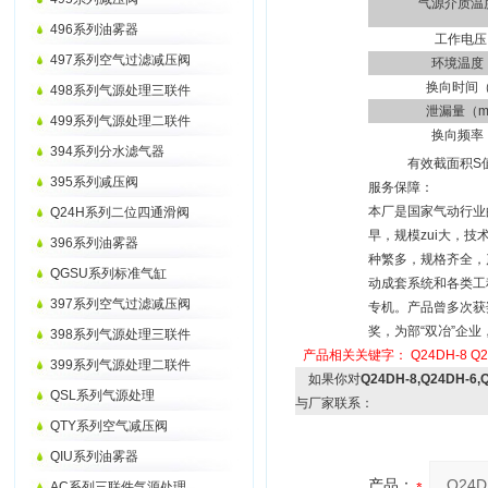
气源介质温
496系列油雾器
工作电压
497系列空气过滤减压阀
环境温度
换向时间（
498系列气源处理三联件
泄漏量（ml
499系列气源处理二联件
换向频率
394系列分水滤气器
有效截面积S
395系列减压阀
服务保障：
本厂是国家气动行业
Q24H系列二位四通滑阀
早，规模zui大，
396系列油雾器
种繁多，规格齐全，
QGSU系列标准气缸
动成套系统和各类工
397系列空气过滤减压阀
专机。产品曾多次获
奖，为部“双冶”企业
398系列气源处理三联件
产品相关关键字：
Q24DH-8
Q2
399系列气源处理二联件
如果你对
Q24DH-8,Q24DH-6,
QSL系列气源处理
与厂家联系：
QTY系列空气减压阀
QIU系列油雾器
产品：
AC系列三联件气源处理