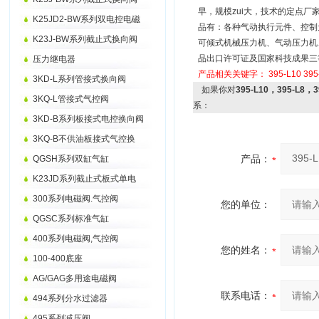
早，规模zui大，技术的定点
K25JD2-BW系列双电控电磁
品有：各种气动执行元件、控制
K23J-BW系列截止式换向阀
可倾式机械压力机、气动压力机
品出口许可证及国家科技成果三等奖
压力继电器
产品相关关键字：
395-L10
395
3KD-L系列管接式换向阀
如果你对
395-L10，395-L8
3KQ-L管接式气控阀
系：
3KD-B系列板接式电控换向阀
3KQ-B不供油板接式气控换
产品：
QGSH系列双缸气缸
K23JD系列截止式板式单电
300系列电磁阀.气控阀
您的单位：
QGSC系列标准气缸
400系列电磁阀,气控阀
您的姓名：
100-400底座
AG/GAG多用途电磁阀
联系电话：
494系列分水过滤器
495系列减压阀