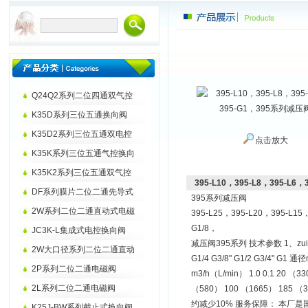
Q24Q2系列二位四通双气控
K35D系列三位五通换向阀
K35D2系列三位五通双电控
点击放大
K35K系列三位五通气控换向
K35K2系列三位五通双气控
395-L10，395-L8，395-L
DF系列膜片二位二通先导式
395系列减压阀
2W系列二位二通直动式电磁
395-L25，395-L20，395-L15
G1/8，
JC3K-L集成式电控换向阀
减压阀395系列 技术参数 1、zui
2W大口径系列二位二通直动
G1/4 G3/8" G1/2 G3/4" 
2P系列二位二通电磁阀
m3/h（L/min） 1.0 0.1 20 （3
2L系列二位二通电磁阀
（580） 100 （1665） 185 
约减少10% 服务保障： 本厂
K25J-BW系列截止式换向阀