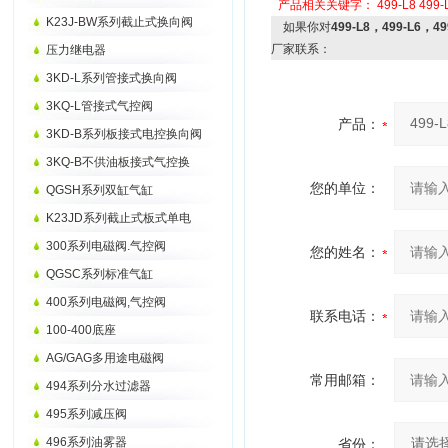
产品相关关键字：
499-L8
499-
K23J-BW系列截止式换向阀
如果你对
499-L8，499-L6，
厂家联系：
压力继电器
3KD-L系列管接式换向阀
3KQ-L管接式气控阀
产品：
3KD-B系列板接式电控换向阀
3KQ-B不供油板接式气控换
您的单位：
QGSH系列双缸气缸
K23JD系列截止式板式单电
300系列电磁阀.气控阀
您的姓名：
QGSC系列标准气缸
400系列电磁阀,气控阀
联系电话：
100-400底座
AG/GAG多用途电磁阀
常用邮箱：
494系列分水过滤器
495系列减压阀
496系列油雾器
省份：