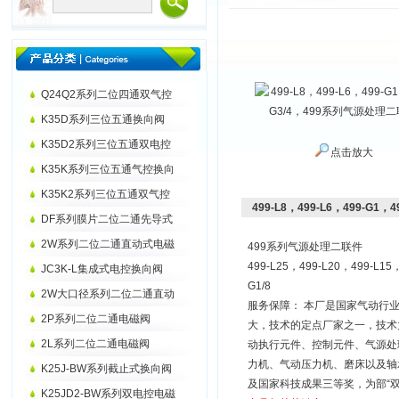
Q24Q2系列二位四通双气控
K35D系列三位五通换向阀
K35D2系列三位五通双电控
点击放大
K35K系列三位五通气控换向
K35K2系列三位五通双气控
499-L8，499-L6，499-G
DF系列膜片二位二通先导式
2W系列二位二通直动式电磁
499系列气源处理二联件
499-L25，499-L20，499-L15
JC3K-L集成式电控换向阀
G1/8
2W大口径系列二位二通直动
服务保障： 本厂是国家气动行业
2P系列二位二通电磁阀
大，技术的定点厂家之一，技
2L系列二位二通电磁阀
动执行元件、控制元件、气源处
力机、气动压力机、磨床以及轴
K25J-BW系列截止式换向阀
及国家科技成果三等奖，为部“双冶
K25JD2-BW系列双电控电磁