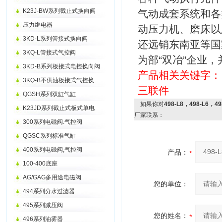
K23J-BW系列截止式换向阀
气动成套系统和各
压力继电器
动压力机、磨床以
3KD-L系列管接式换向阀
还远销东南亚等国
3KQ-L管接式气控阀
为部“双冶”企业，
3KD-B系列板接式电控换向阀
产品相关关键字
3KQ-B不供油板接式气控换
三联件
QGSH系列双缸气缸
如果你对
498-L8，498-L6，
K23JD系列截止式板式单电
厂家联系：
300系列电磁阀.气控阀
QGSC系列标准气缸
400系列电磁阀,气控阀
产品：
100-400底座
AG/GAG多用途电磁阀
您的单位：
494系列分水过滤器
495系列减压阀
您的姓名：
496系列油雾器