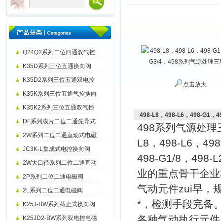
Q24Q2系列二位四通双气控
K35D系列三位五通换向阀
K35D2系列三位五通双电控
点击放大
K35K系列三位五通气控换向
K35K2系列三位五通双气控
498-L8，498-L6，498-G
DF系列膜片二位二通先导式
498系列气源处理三联件
2W系列二位二通直动式电磁
L8，498-L6，498
JC3K-L集成式电控换向阀
498-G1/8，49
2W大口径系列二位二通直动
业的重点骨干企业
2P系列二位二通电磁阀
气动元件zui早
2L系列二位二通电磁阀
*，检测手段完
K25J-BW系列截止式换向阀
各种气动执行元件
K25JD2-BW系列双电控电磁