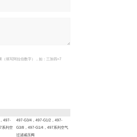
果（填写阿拉伯数字），如：三加四=7
8，497-
497-G3/4，497-G1/2，497-
497系列空
G3/8，497-G1/4，497系列空气
过滤减压阀