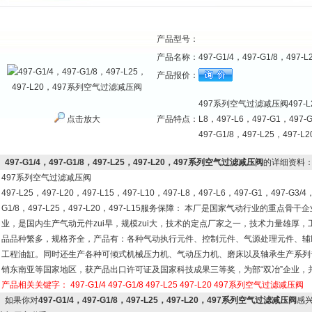
产品型号：
产品名称：
497-G1/4，497-G1/8，49
产品报价：
497系列空气过滤减压阀497-L25，
点击放大
产品特点：
L8，497-L6，497-G1，497-G
497-G1/8，497-L25，497-L2
497-G1/4，497-G1/8，497-L25，497-L20，497系列空气过滤减压阀
的详细资料
497系列空气过滤减压阀
497-L25，497-L20，497-L15，497-L10，497-L8，497-L6，497-G1，497-G3/4，
G1/8，497-L25，497-L20，497-L15服务保障： 本厂是国家气动行业的重
业，是国内生产气动元件zui早，规模zui大，技术的定点厂家之一，技术力量雄
品品种繁多，规格齐全，产品有：各种气动执行元件、控制元件、气源处理元件、辅
工程油缸。同时还生产各种可倾式机械压力机、气动压力机、磨床以及轴承生产系列
销东南亚等国家地区，获产品出口许可证及国家科技成果三等奖，为部“双冶”企业，并通
产品相关关键字：
497-G1/4
497-G1/8
497-L25
497-L20
497系列空气过滤减压阀
如果你对
497-G1/4，497-G1/8，497-L25，497-L20，497系列空气过滤减压阀
感