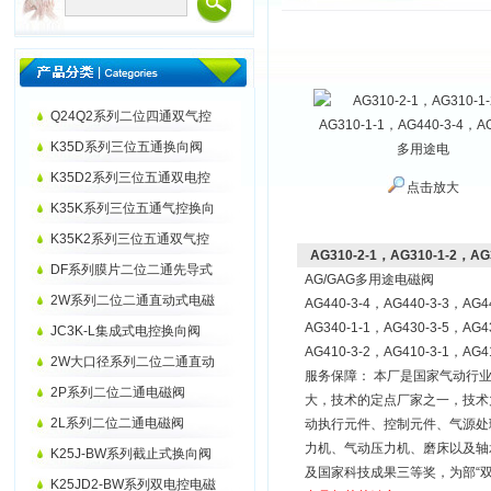
Q24Q2系列二位四通双气控
K35D系列三位五通换向阀
K35D2系列三位五通双电控
点击放大
K35K系列三位五通气控换向
K35K2系列三位五通双气控
AG310-2-1，AG310-1-2，A
DF系列膜片二位二通先导式
AG/GAG多用途电磁阀
2W系列二位二通直动式电磁
AG440-3-4，AG440-3-3，AG4
AG340-1-1，AG430-3-5，AG4
JC3K-L集成式电控换向阀
AG410-3-2，AG410-3-1，AG4
2W大口径系列二位二通直动
服务保障： 本厂是国家气动行业
2P系列二位二通电磁阀
大，技术的定点厂家之一，技
2L系列二位二通电磁阀
动执行元件、控制元件、气源处
力机、气动压力机、磨床以及轴
K25J-BW系列截止式换向阀
及国家科技成果三等奖，为部“双冶
K25JD2-BW系列双电控电磁