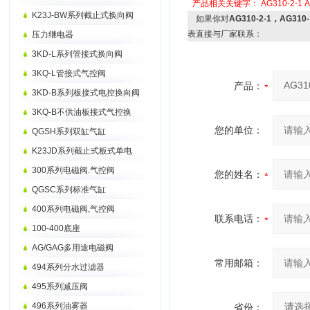
产品相关关键字：
AG310-2-1
A
K23J-BW系列截止式换向阀
如果你对
AG310-2-1，AG310
表直接与厂家联系：
压力继电器
3KD-L系列管接式换向阀
3KQ-L管接式气控阀
产品：
3KD-B系列板接式电控换向阀
3KQ-B不供油板接式气控换
您的单位：
QGSH系列双缸气缸
K23JD系列截止式板式单电
300系列电磁阀.气控阀
您的姓名：
QGSC系列标准气缸
400系列电磁阀,气控阀
联系电话：
100-400底座
AG/GAG多用途电磁阀
常用邮箱：
494系列分水过滤器
495系列减压阀
496系列油雾器
省份：