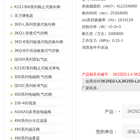
有效截面积（mm?）4122348/60
K23J-BW系列截止式换向阀
换向时间（sec）25304060
压力继电器
zui高切换频率（Hz）1614129
3KD-L系列管接式换向阀
控制功率（W）<2<3<3
3KQ-L管接式气控阀
耐久性（万次）1000800
工作压力（MPa）0.15-1
3KD-B系列板接式电控换向阀
润滑条件不供油
3KQ-B不供油板接式气控换
QGSH系列双缸气缸
K23JD系列截止式板式单电
产品相关关键字：
3K25D2-L4
3K2
300系列电磁阀.气控阀
如果你对
3K25D2-L4,3K25D-
QGSC系列标准气缸
厂家联系：
400系列电磁阀,气控阀
100-400底座
产品：
AG/GAG多用途电磁阀
494系列分水过滤器
495系列减压阀
您的单位：
496系列油雾器