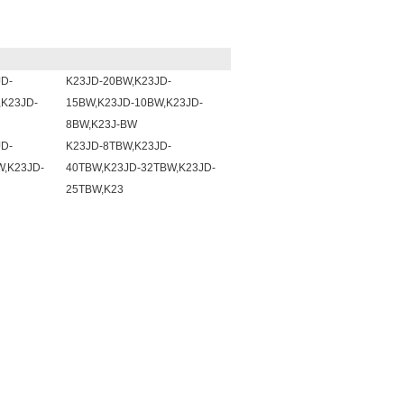
D-
K23JD-20BW,K23JD-
,K23JD-
15BW,K23JD-10BW,K23JD-
8BW,K23J-BW
D-
K23JD-8TBW,K23JD-
W,K23JD-
40TBW,K23JD-32TBW,K23JD-
25TBW,K23