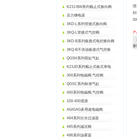
理
K23J-BW系列截止式换向阀
列
压力继电器
I
3KD-L系列管接式换向阀
3KQ-L管接式气控阀
产
3KD-B系列板接式电控换向阀
家
3KQ-B不供油板接式气控换
QGSH系列双缸气缸
K23JD系列截止式板式单电
300系列电磁阀.气控阀
QGSC系列标准气缸
400系列电磁阀,气控阀
100-400底座
AG/GAG多用途电磁阀
494系列分水过滤器
495系列减压阀
496系列油雾器