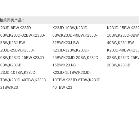
关同类产品：
K23JD-8BW,K23JD-
K23JD-10BW,K23JD-
K23JD-15BW,K23J
40BW,K23JD-32BW,K23JD-
8BW,K23JD-40BW,K23JD-
10BW,K23JD-8BW
25BW,K23J-BW
32BW,K23J-BW
40BW,K23J-BW
K23JD-25BW,K23JD-
K23JD-32BW,K23JD-
K23JD-40BW,K23J
20BW,K23JD-15BW,K23JD-
25BW,K23JD-20BW,K23JD-
32BW,K23JD-25B
10BW,K23J-B
15BW,K23J-B
20BW,K23J-B
K23JD-10TBW,K23JD-
K23JD-15TBW,K23JD-
8TBW,K23JD-40TBW,K23JD-
10TBW,K23JD-8TBW,K23JD-
32TBW,K23
40TBW,K23