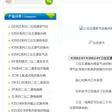
Q24Q2系列二位四通双气控
K35D系列三位五通换向阀
K35D2系列三位五通双电控
点击放大
K35K系列三位五通气控换向
K35K2系列三位五通双气控
K35K2-6Y K35K2-8Y三
DF系列膜片二位二通先导式
三位五通换向阀是气动控制系统中
2W系列二位二通直动式电磁
用气缸等执行机构的精确方向控
JC3K-L集成式电控换向阀
核心结构与工作原理
2W大口径系列二位二通直动
2P系列二位二通电磁阀
它的名字已经揭示了它的基
2L系列二位二通电磁阀
三位：指阀芯可以在三个不同
K25J-BW系列截止式换向阀
位置间移动的。
K25JD2-BW系列双电控电磁