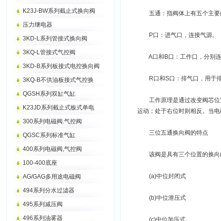
K23J-BW系列截止式换向阀
五通：指阀体上有五个主要
压力继电器
P口：进气口，连接气源。
3KD-L系列管接式换向阀
3KQ-L管接式气控阀
A口和B口：工作口，分别连
3KD-B系列板接式电控换向阀
R口和S口：排气口，用于排
3KQ-B不供油板接式气控换
QGSH系列双缸气缸
工作原理是通过改变阀芯位置
K23JD系列截止式板式单电
运动；处于右位时则相反。当电
300系列电磁阀.气控阀
三位五通换向阀的特点
QGSC系列标准气缸
400系列电磁阀,气控阀
该阀是具有三个位置的换向阀
100-400底座
(a)中位封闭式
AG/GAG多用途电磁阀
494系列分水过滤器
(b)中位泄压式
495系列减压阀
496系列油雾器
(c)中位加压式