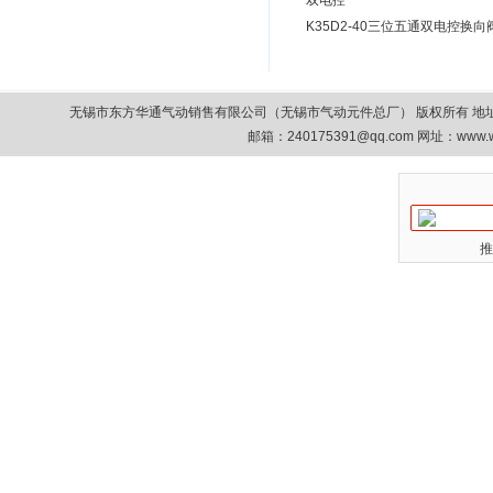
双电控
K35D2-40三位五通双电控换向
无锡市东方华通气动销售有限公司（无锡市气动元件总厂） 版权所有 地址：无锡市清扬路9
邮箱：
240175391@qq.com
网址：www.w
推