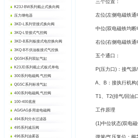
三个位置：
K23J-BW系列截止式换向阀
左位(左侧电磁铁通电
压力继电器
3KD-L系列管接式换向阀
中位(双电磁铁均断电
3KQ-L管接式气控阀
3KD-B系列板接式电控换向阀
右位(右侧电磁铁通电
3KQ-B不供油板接式气控换
五个通口：
QGSH系列双缸气缸
K23JD系列截止式板式单电
P(压力口)：接气源
300系列电磁阀.气控阀
A、B：接执行机构(
QGSC系列标准气缸
400系列电磁阀,气控阀
T1、T2(排气/回油
100-400底座
工作原理
AG/GAG多用途电磁阀
494系列分水过滤器
(1)中位状态(双电磁
495系列减压阀
496系列油雾器
弹簧/气压复位：阀芯