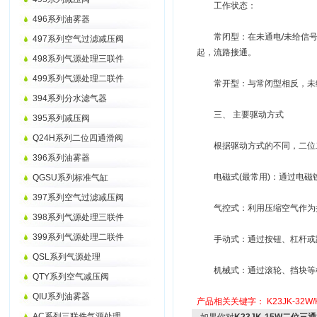
工作状态：
496系列油雾器
常闭型：在未通电/未给信号时
497系列空气过滤减压阀
起，流路接通。
498系列气源处理三联件
499系列气源处理二联件
常开型：与常闭型相反，未给
394系列分水滤气器
三、 主要驱动方式
395系列减压阀
Q24H系列二位四通滑阀
根据驱动方式的不同，二位二
396系列油雾器
电磁式(最常用)：通过电磁
QGSU系列标准气缸
397系列空气过滤减压阀
气控式：利用压缩空气作为控
398系列气源处理三联件
399系列气源处理二联件
手动式：通过按钮、杠杆或踏
QSL系列气源处理
机械式：通过滚轮、挡块等机
QTY系列空气减压阀
QIU系列油雾器
产品相关关键字：
K23JK-32W/
AC系列三联件气源处理