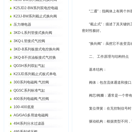
K25JD2-BW系列双电控电磁
“二通”：指阀体上有两个外部
K23J-BW系列截止式换向阀
“截止式”：描述了其关键的
压力继电器
密封性极好。
3KD-L系列管接式换向阀
3KQ-L管接式气控阀
“换向阀”：虽然它不改变流动
3KD-B系列板接式电控换向阀
二、 工作原理与结构特点
3KQ-B不供油板接式气控换
QGSH系列双缸气缸
基本结构：
K23JD系列截止式板式单电
300系列电磁阀.气控阀
阀体：包含流体通道和接口
QGSC系列标准气缸
阀芯/阀瓣：通常是一个带有密
400系列电磁阀,气控阀
100-400底座
复位弹簧：在无控制信号时，
AG/GAG多用途电磁阀
驱动机构：根据类型不同，可
494系列分水过滤器
495系列减压阀