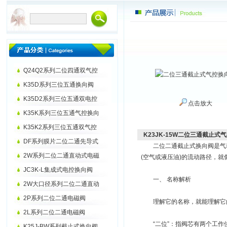
Q24Q2系列二位四通双气控
K35D系列三位五通换向阀
K35D2系列三位五通双电控
点击放大
K35K系列三位五通气控换向
K35K2系列三位五通双气控
K23JK-15W二位三通截止式
DF系列膜片二位二通先导式
二位二通截止式换向阀是气动
2W系列二位二通直动式电磁
(空气或液压油)的流动路径，就
JC3K-L集成式电控换向阀
一、 名称解析
2W大口径系列二位二通直动
2P系列二位二通电磁阀
理解它的名称，就能理解它
2L系列二位二通电磁阀
“二位”：指阀芯有两个工作位
K25J-BW系列截止式换向阀