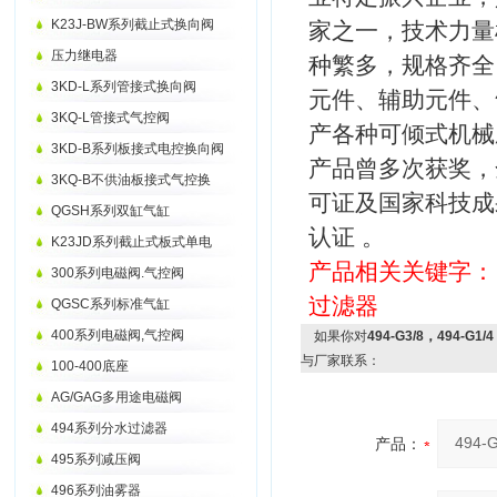
K23J-BW系列截止式换向阀
家之一，技术力
压力继电器
种繁多，规格齐全
3KD-L系列管接式换向阀
元件、辅助元件、
3KQ-L管接式气控阀
产各种可倾式机械
3KD-B系列板接式电控换向阀
产品曾多次获奖，
3KQ-B不供油板接式气控换
可证及国家科技成果
QGSH系列双缸气缸
认证 。
K23JD系列截止式板式单电
产品相关关键字
300系列电磁阀.气控阀
过滤器
QGSC系列标准气缸
400系列电磁阀,气控阀
如果你对
494-G3/8，494-G
与厂家联系：
100-400底座
AG/GAG多用途电磁阀
494系列分水过滤器
产品：
495系列减压阀
496系列油雾器